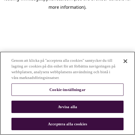
more information)
.
Genom att klicka på "acceptera alla cookies" samtycker du till
lagring av cookies på din enhet för att förbättra navigeringen på
webbplatsen, analysera webbplatsens användning och bistå i
våra marknadsföringsinsatser.
Cookie-inställningar
Avvisa alla
c
o
u
Acceptera alla cookies
n