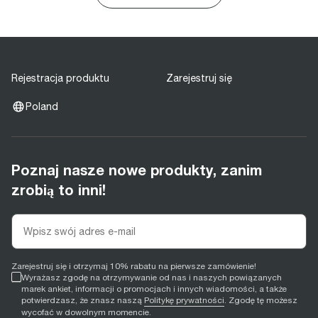
Rejestracja produktu
Zarejestruj się
Poland
Poznaj nasze nowe produkty, zanim
zrobią to inni!
Zarejestruj się i otrzymaj 10% rabatu na pierwsze zamówienie!
Wyrażasz zgodę na otrzymywanie od nas i naszych powiązanych
marek ankiet, informacji o promocjach i innych wiadomości, a także
potwierdzasz, że znasz naszą
Politykę prywatności
. Zgodę tę możesz
wycofać w dowolnym momencie.