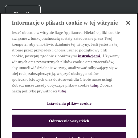
Sign Up
Informacje o plikach cookie w tej witrynie
Jesteś obecnie w witrynie Sage Appliances. Niektóre pliki cookie
związane z funkcjonalnością zostały załadowane przez Twój
facebook
(
opens in new tab
youtube
(
opens in new tab
instagram
(
opens in new tab
)
)
)
komputer, aby umożliwić działanie tej witryny. Jeśli jesteś na tej
stronie przez przypadek i chcesz usunąć początkowy plik
cookie, postępuj zgodnie z poniższymi
instrukcjami
. Używamy
własnych oraz zewnętrznych plików cookie oraz znaczników,
Pomoc techniczna
aby umożliwić działanie witryny, analizować odbywający się w
niej ruch, zabezpieczyć ją, włączyć obsługę mediów
społecznościowych oraz dostosować dla Ciebie nasze usługi.
Zobacz nasze zasady dotyczące plików cookie
tutaj
. Zobacz
naszą politykę prywatności
tutaj
.
Dowiedz się więcej
Ustawienia plików cookie
Niektóre treści na tej stronie zostały stworzone lub udoskonalone z
Odrzucenie wszystkich
pomocą AI. Obrazy naszych produktów oraz jedzenia i kawy
odzwierciedlają rzeczywiste rezultaty.
Dowiedz się więcej