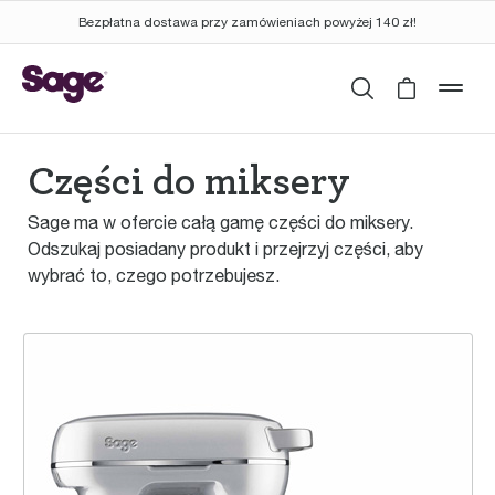
Bezpłatna dostawa przy zamówieniach powyżej 140 zł!
Wyszukaj
Cart is 
mob
Części do miksery
Sage ma w ofercie całą gamę części do miksery.
Odszukaj posiadany produkt i przejrzyj części, aby
wybrać to, czego potrzebujesz.
the Bakery Boss™