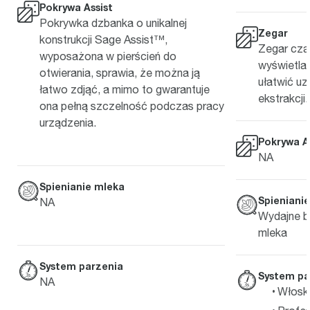
Pokrywa Assist
Pokrywka dzbanka o unikalnej
Zegar
konstrukcji Sage Assist™,
Zegar czas
wyposażona w pierścień do
wyświetla
otwierania, sprawia, że można ją
ułatwić u
łatwo zdjąć, a mimo to gwarantuje
ekstrakcji.
ona pełną szczelność podczas pracy
urządzenia.
Pokrywa A
NA
Spienianie mleka
Spieniani
NA
Wydajne b
mleka
System parzenia
System pa
NA
Włosk