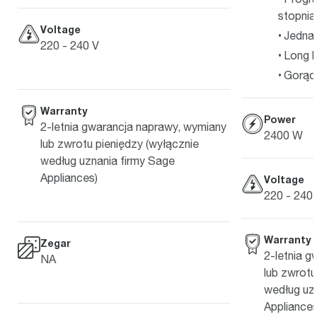
stopnia
Voltage
Jedna 
220 - 240 V
Long b
Gorąc
Warranty
Power
2-letnia gwarancja naprawy, wymiany
2400 W
lub zwrotu pieniędzy (wyłącznie
według uznania firmy Sage
Appliances)
Voltage
220 - 240
Warranty
Zegar
2-letnia 
NA
lub zwrotu
według uz
Appliances