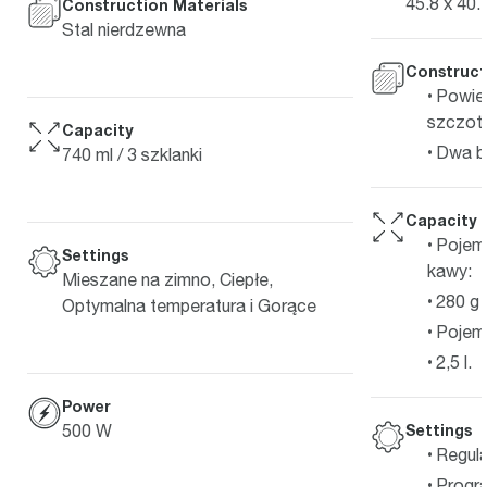
45.8 x 40.
Construction Materials
Stal nierdzewna
Construct
Powie
szczotk
Capacity
Dwa bo
740 ml / 3 szklanki
Capacity
Pojemn
Settings
kawy:
Mieszane na zimno, Ciepłe,
280 g
Optymalna temperatura i Gorące
Pojemn
2,5 l.
Power
Settings
500 W
Regula
Progr