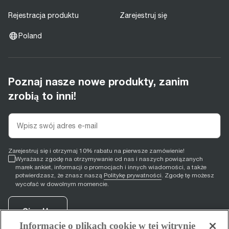
Rejestracja produktu
Zarejestruj się
Poland
Poznaj nasze nowe produkty, zanim
zrobią to inni!
Zarejestruj się i otrzymaj 10% rabatu na pierwsze zamówienie!
Wyrażasz zgodę na otrzymywanie od nas i naszych powiązanych
marek ankiet, informacji o promocjach i innych wiadomości, a także
potwierdzasz, że znasz naszą
Politykę prywatności
. Zgodę tę możesz
wycofać w dowolnym momencie.
Sign Up
Informacje o plikach cookie w tej witrynie