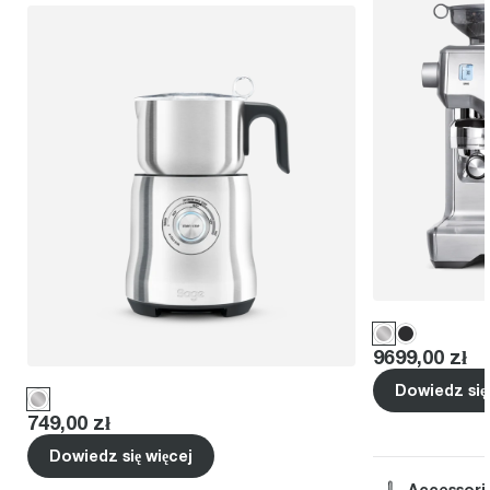
Price
:
9699,00 zł
Dowiedz się
Price
:
749,00 zł
Dowiedz się więcej
Accessori