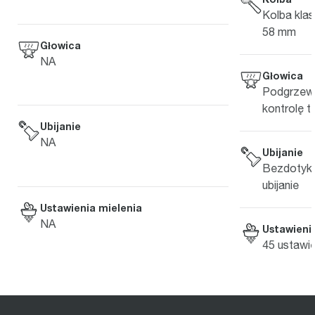
Kolba klas
58 mm
Głowica
NA
Głowica
Podgrzewa
kontrolę t
Ubijanie
NA
Ubijanie
Bezdotyko
ubijanie
Ustawienia mielenia
NA
Ustawieni
45 ustawie