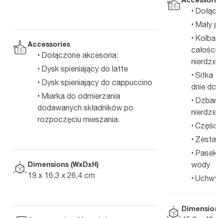
Dołąc
Mały p
Kolba 
Accessories
całości
Dołączone akcesoria:
nierdze
Dysk spieniający do latte
Sitka 
Dysk spieniający do cappuccino
dnie do 
Miarka do odmierzania
Dzbane
dodawanych składników po
nierdze
rozpoczęciu mieszania.
Częśc
Zesta
Pasek
Dimensions (WxDxH)
wody
19 x 16,3 x 26,4 cm
Uchwyt
Dimension