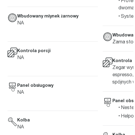
Profes
dwoma 
Wbudowany młynek żarnowy
System
NA
Wbudowan
Żarna sto
Kontrola porcji
NA
Kontrola p
Zegar wyśw
espresso, 
spójnych w
Panel obsługowy
NA
Panel obs
Nestek
Helpos
Kolba
NA
Kolba