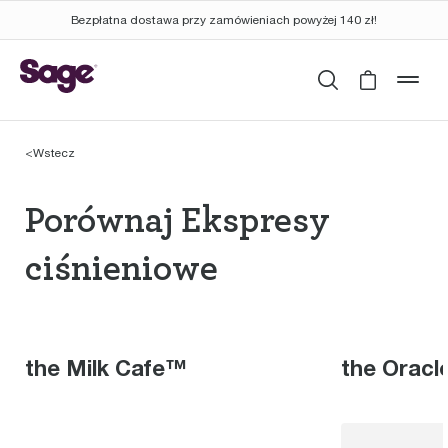
Bezpłatna dostawa przy zamówieniach powyżej 140 zł!
Wyszukaj
Cart is 
mob
<
Wstecz
Porównaj Ekspresy ci
Porównaj Ekspresy
ciśnieniowe
the Milk Cafe™
the Orac