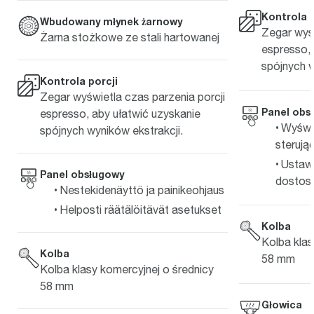
Kontrola p
Wbudowany młynek żarnowy
Zegar wyśw
Żarna stożkowe ze stali hartowanej
espresso, 
spójnych w
Kontrola porcji
Zegar wyświetla czas parzenia porcji
Panel obs
espresso, aby ułatwić uzyskanie
Wyświe
spójnych wyników ekstrakcji.
sterują
Ustawi
Panel obsługowy
dostos
Nestekidenäyttö ja painikeohjaus
Helposti räätälöitävät asetukset
Kolba
Kolba klas
Kolba
58 mm
Kolba klasy komercyjnej o średnicy
58 mm
Głowica