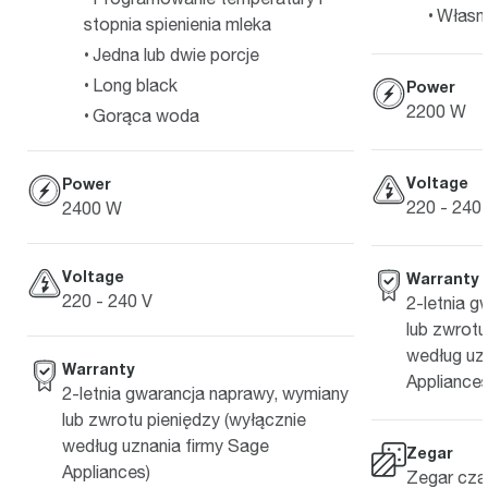
Własne
stopnia spienienia mleka
Jedna lub dwie porcje
Long black
Power
2200 W
Gorąca woda
Voltage
Power
220 - 240
2400 W
Voltage
Warranty
220 - 240 V
2-letnia 
lub zwrotu
według uz
Warranty
Appliances
2-letnia gwarancja naprawy, wymiany
lub zwrotu pieniędzy (wyłącznie
według uznania firmy Sage
Zegar
Appliances)
Zegar czas