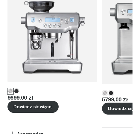
Price
:
9699,00 zł
Price
:
5799,00 zł
Dowiedz się więcej
Dowiedz się
Accessories