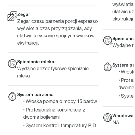
wyświetla
ułatwić u
Zegar
ekstrakcji.
Zegar czasu parzenia porcji espresso
wyświetla czas przyrządzania, aby
ułatwić uzyskanie spójnych wyników
Spieniani
ekstrakcji.
Wydajne r
Spienianie mleka
System pa
Wydajne bezdotykowe spienianie
Włosk
mleka
Profes
dwoma 
System parzenia
System
Włoska pompa o mocy 15 barów
Profesjonalna konstrukcja z
Wbudowan
dwoma bojlerami
NA
System kontroli temperatury PID