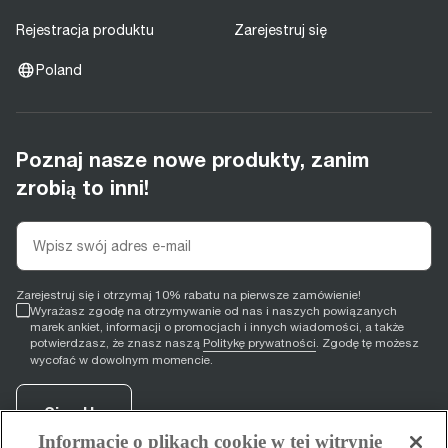
Rejestracja produktu
Zarejestruj się
Poland
Poznaj nasze nowe produkty, zanim
zrobią to inni!
Zarejestruj się i otrzymaj 10% rabatu na pierwsze zamówienie!
Wyrażasz zgodę na otrzymywanie od nas i naszych powiązanych
marek ankiet, informacji o promocjach i innych wiadomości, a także
potwierdzasz, że znasz naszą
Politykę prywatności
. Zgodę tę możesz
wycofać w dowolnym momencie.
Sign Up
Informacje o plikach cookie w tej witrynie