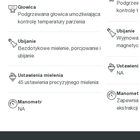
Podgrzewa
Głowica
kontrolę t
Podgrzewana głowica umożliwiająca
kontrolę temperatury parzenia
Ubijanie
Wyjmowan
Ubijanie
magnetyc
Bezdotykowe mielenie, porcjowanie i
ubijanie
Ustawieni
NA
Ustawienia mielenia
45 ustawienia precyzyjnego mielenia
Manomet
Zapewnia 
Manometr
ekstrakcji
NA