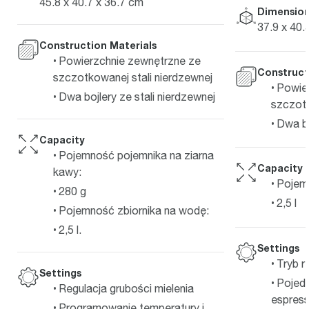
45.8 x 40.7 x 36.7 cm
Dimension
37.9 x 40.
Construction Materials
Powierzchnie zewnętrzne ze
Construct
szczotkowanej stali nierdzewnej
Powie
Dwa bojlery ze stali nierdzewnej
szczotk
Dwa bo
Capacity
Pojemność pojemnika na ziarna
Capacity
kawy:
Pojemn
280 g
2,5 l
Pojemność zbiornika na wodę:
2,5 l.
Settings
Tryb 
Settings
Pojedy
Regulacja grubości mielenia
espres
Programowanie temperatury i