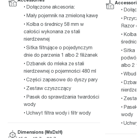
Accessori
Dołączone akcesoria:
Dołąc
Mały pojemnik na zmieloną kawę
Przyr
Kolba o średnicy 58 mm w
Razor 
całości wykonana ze stali
Kolba 
nierdzewnej
średni
Sitka filtrujące o pojedynczym
Sitka 
dnie do parzenia 1 albo 2 filiżanek
podwójn
Dzbanek do mleka ze stali
albo 2 f
nierdzewnej o pojemności 480 ml
Wbudo
Części zapasowe do dyszy pary
Dzbane
Zestaw czyszczący
nierdze
Pasek do sprawdzania twardości
Zesta
wody
Pasek
Uchwyt filtra wody i filtr wody
wody
Uchwyt
Dimensions (WxDxH)