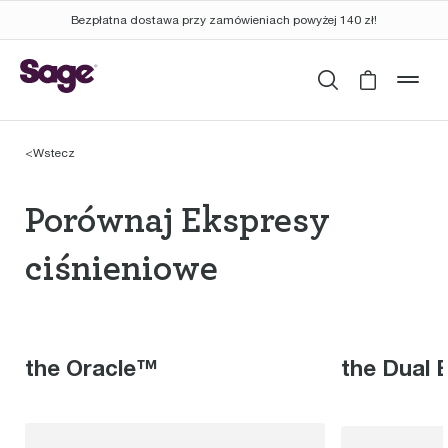
Bezpłatna dostawa przy zamówieniach powyżej 140 zł!
Wyszukaj
Cart is 
mob
<
Wstecz
Porównaj Ekspresy ci
Porównaj Ekspresy
ciśnieniowe
the Oracle™
the Dual 