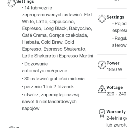
Settings
14 fabrycznie
zaprogramowanych ustawień: Flat
Settings
White, Latte, Cappuccino,
Pojedy
Espresso, Long Black, Babyccino,
espres
Café Crema, Gorąca czekolada,
Regula
Herbata, Cold Brew, Cold
sterowa
Espresso, Espresso Shakerato,
Latte Shakerato i Espresso Martini
Power
Dozowanie
1850 W
automatyczne/ręczne
30 ustawień grubości mielenia
parzenie 1 lub 2 filiżanek
Voltage
220 - 240
utwórz, zapamiętaj i nazwij
nawet 6 niestandardowych
napojów
Warranty
2-letnia 
lub zwrotu