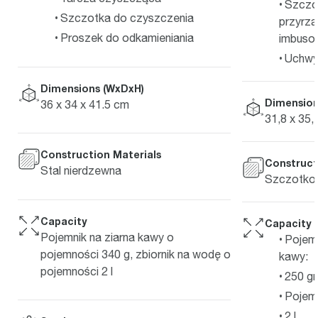
Szczo
Szczotka do czyszczenia
przyrzą
Proszek do odkamieniania
imbuso
Uchwyt
Dimensions (WxDxH)
Dimension
36 x 34 x 41.5 cm
31,8 x 35,
Construction Materials
Construct
Stal nierdzewna
Szczotkow
Capacity
Capacity
Pojemnik na ziarna kawy o
Pojemn
pojemności 340 g, zbiornik na wodę o
kawy:
pojemności 2 l
250 g
Pojemn
2 l