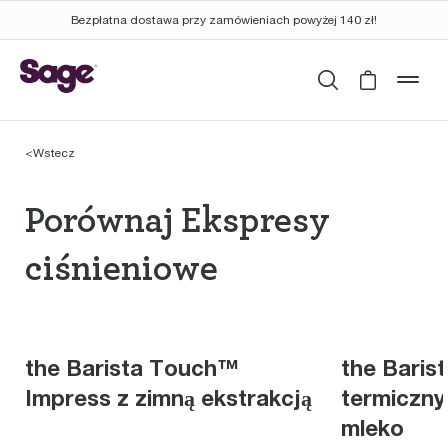
Bezpłatna dostawa przy zamówieniach powyżej 140 zł!
Wyszukaj
Cart is 
mob
<
Wstecz
Porównaj Ekspresy ci
Porównaj Ekspresy
ciśnieniowe
the Barista Touch™
the Baris
Impress z zimną ekstrakcją
termiczn
mleko