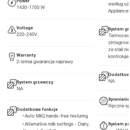
Power
według uz
1430-1700 W
Appliances
Voltage
System g
220-240V
Termocew
zintegrow
ze stali n
Warranty
kontroluje
2-letnia gwarancja naprawy
Dodatkow
NA
System grzewczy
NA
Spieniani
Ręczne sp
Dodatkowe funkcje
Auto MilQ hands-free texturing
Alternative milk settings - Dairy,
System pa