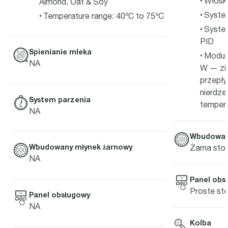
Włosk
Almond, Oat & Soy
Syste
Temperature range: 40ºC to 75ºC
System
PID
Spienianie mleka
Moduł
NA
W — zi
przepły
nierdze
System parzenia
temper
NA
Wbudowan
Wbudowany młynek żarnowy
Żarna sto
NA
Panel obs
Proste st
Panel obsługowy
NA
Kolba