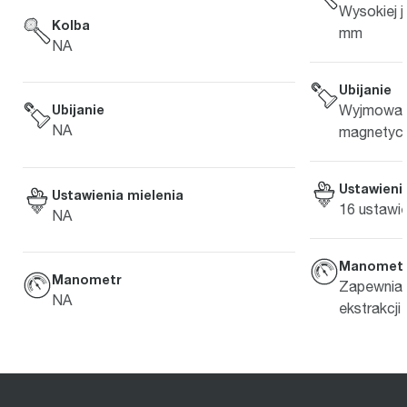
Wysokiej j
Kolba
mm
NA
Ubijanie
Wyjmowan
Ubijanie
NA
magnetyc
Ustawieni
Ustawienia mielenia
16 ustawie
NA
Manomet
Manometr
Zapewnia 
NA
ekstrakcji