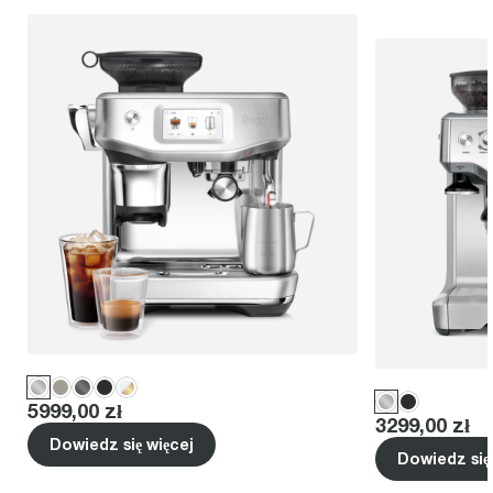
Price
:
5999,00 zł
Price
:
3299,00 zł
Dowiedz się więcej
Dowiedz się