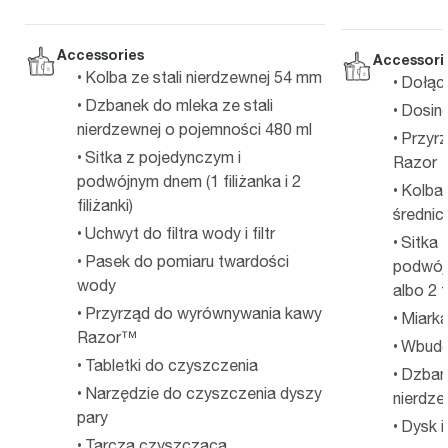
Accessories
Accessori
Kolba ze stali nierdzewnej 54 mm
Dołąc
Dzbanek do mleka ze stali
Dosin
nierdzewnej o pojemności 480 ml
Przyr
Sitka z pojedynczym i
Razor
podwójnym dnem (1 filiżanka i 2
Kolba 
filiżanki)
średni
Uchwyt do filtra wody i filtr
Sitka 
Pasek do pomiaru twardości
podwójn
wody
albo 2 f
Przyrząd do wyrównywania kawy
Miark
Razor™
Wbudo
Tabletki do czyszczenia
Dzbane
Narzędzie do czyszczenia dyszy
nierdze
pary
Dysk i
Tarcza czyszcząca