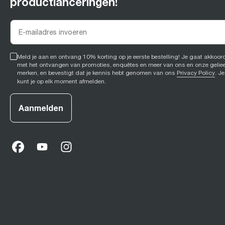
productlanceringen!
Meld je aan en ontvang 10% korting op je eerste bestelling! Je gaat akkoor
met het ontvangen van promoties, enquêtes en meer van ons en onze gelie
merken, en bevestigt dat je kennis hebt genomen van ons
Privacy Policy
. Je
kunt je op elk moment afmelden.
Aanmelden
facebook
(
opens in new tab
youtube
(
opens in new tab
instagram
(
opens in new tab
)
)
)