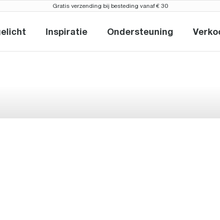
Gratis verzending bij besteding vanaf € 30
elicht
Inspiratie
Ondersteuning
Verko
uw en uitgelicht
Inspiratie
Ondersteuning