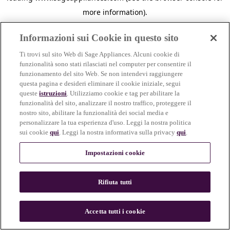
more information)
.
Informazioni sui Cookie in questo sito
Ti trovi sul sito Web di Sage Appliances. Alcuni cookie di
funzionalità sono stati rilasciati nel computer per consentire il
funzionamento del sito Web. Se non intendevi raggiungere
questa pagina e desideri eliminare il cookie iniziale, segui
queste
istruzioni
. Utilizziamo cookie e tag per abilitare la
funzionalità del sito, analizzare il nostro traffico, proteggere il
nostro sito, abilitare la funzionalità dei social media e
personalizzare la tua esperienza d'uso. Leggi la nostra politica
sui cookie
qui
. Leggi la nostra informativa sulla privacy
qui
.
Impostazioni cookie
Rifiuta tutti
c
o
u
Accetta tutti i cookie
n