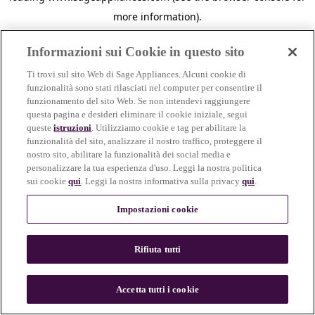
more information)
.
Informazioni sui Cookie in questo sito
Ti trovi sul sito Web di Sage Appliances. Alcuni cookie di
funzionalità sono stati rilasciati nel computer per consentire il
funzionamento del sito Web. Se non intendevi raggiungere
questa pagina e desideri eliminare il cookie iniziale, segui
queste
istruzioni
. Utilizziamo cookie e tag per abilitare la
funzionalità del sito, analizzare il nostro traffico, proteggere il
nostro sito, abilitare la funzionalità dei social media e
personalizzare la tua esperienza d'uso. Leggi la nostra politica
sui cookie
qui
. Leggi la nostra informativa sulla privacy
qui
.
Impostazioni cookie
Rifiuta tutti
c
o
u
Accetta tutti i cookie
n