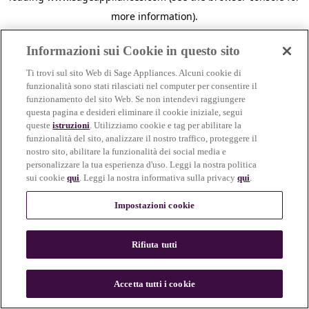
more information)
.
Informazioni sui Cookie in questo sito
Ti trovi sul sito Web di Sage Appliances. Alcuni cookie di
funzionalità sono stati rilasciati nel computer per consentire il
funzionamento del sito Web. Se non intendevi raggiungere
questa pagina e desideri eliminare il cookie iniziale, segui
queste
istruzioni
. Utilizziamo cookie e tag per abilitare la
funzionalità del sito, analizzare il nostro traffico, proteggere il
nostro sito, abilitare la funzionalità dei social media e
personalizzare la tua esperienza d'uso. Leggi la nostra politica
sui cookie
qui
. Leggi la nostra informativa sulla privacy
qui
.
Impostazioni cookie
Rifiuta tutti
c
o
u
Accetta tutti i cookie
n