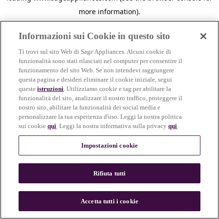
more information)
.
Informazioni sui Cookie in questo sito
Ti trovi sul sito Web di Sage Appliances. Alcuni cookie di
funzionalità sono stati rilasciati nel computer per consentire il
funzionamento del sito Web. Se non intendevi raggiungere
questa pagina e desideri eliminare il cookie iniziale, segui
queste
istruzioni
. Utilizziamo cookie e tag per abilitare la
funzionalità del sito, analizzare il nostro traffico, proteggere il
nostro sito, abilitare la funzionalità dei social media e
personalizzare la tua esperienza d'uso. Leggi la nostra politica
sui cookie
qui
. Leggi la nostra informativa sulla privacy
qui
.
Impostazioni cookie
Rifiuta tutti
c
o
u
Accetta tutti i cookie
n