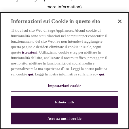
more information)
.
Informazioni sui Cookie in questo sito
Ti trovi sul sito Web di Sage Appliances. Alcuni cookie di
funzionalità sono stati rilasciati nel computer per consentire il
funzionamento del sito Web. Se non intendevi raggiungere
questa pagina e desideri eliminare il cookie iniziale, segui
queste
istruzioni
. Utilizziamo cookie e tag per abilitare la
funzionalità del sito, analizzare il nostro traffico, proteggere il
nostro sito, abilitare la funzionalità dei social media e
personalizzare la tua esperienza d'uso. Leggi la nostra politica
sui cookie
qui
. Leggi la nostra informativa sulla privacy
qui
.
Impostazioni cookie
Rifiuta tutti
c
o
u
Accetta tutti i cookie
n