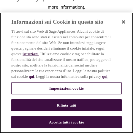
more information)
.
Informazioni sui Cookie in questo sito
Ti trovi sul sito Web di Sage Appliances. Alcuni cookie di
funzionalità sono stati rilasciati nel computer per consentire il
funzionamento del sito Web. Se non intendevi raggiungere
questa pagina e desideri eliminare il cookie iniziale, segui
queste
istruzioni
. Utilizziamo cookie e tag per abilitare la
funzionalità del sito, analizzare il nostro traffico, proteggere il
nostro sito, abilitare la funzionalità dei social media e
personalizzare la tua esperienza d'uso. Leggi la nostra politica
sui cookie
qui
. Leggi la nostra informativa sulla privacy
qui
.
Impostazioni cookie
Rifiuta tutti
c
o
u
Accetta tutti i cookie
n