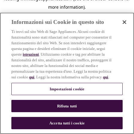
more information)
.
Informazioni sui Cookie in questo sito
Ti trovi sul sito Web di Sage Appliances. Alcuni cookie di
funzionalità sono stati rilasciati nel computer per consentire il
funzionamento del sito Web. Se non intendevi raggiungere
questa pagina e desideri eliminare il cookie iniziale, segui
queste
istruzioni
. Utilizziamo cookie e tag per abilitare la
funzionalità del sito, analizzare il nostro traffico, proteggere il
nostro sito, abilitare la funzionalità dei social media e
personalizzare la tua esperienza d'uso. Leggi la nostra politica
sui cookie
qui
. Leggi la nostra informativa sulla privacy
qui
.
Impostazioni cookie
Rifiuta tutti
c
o
u
Accetta tutti i cookie
n