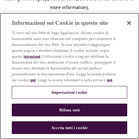
more information)
.
Informazioni sui Cookie in questo sito
Ti trovi sul sito Web di Sage Appliances. Alcuni cookie di
funzionalità sono stati rilasciati nel computer per consentire il
funzionamento del sito Web. Se non intendevi raggiungere
questa pagina e desideri eliminare il cookie iniziale, segui
queste
istruzioni
. Utilizziamo cookie e tag per abilitare la
funzionalità del sito, analizzare il nostro traffico, proteggere il
nostro sito, abilitare la funzionalità dei social media e
personalizzare la tua esperienza d'uso. Leggi la nostra politica
sui cookie
qui
. Leggi la nostra informativa sulla privacy
qui
.
Impostazioni cookie
Rifiuta tutti
c
o
u
Accetta tutti i cookie
n