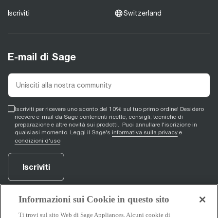
Iscriviti
Switzerland
E-mail di Sage
Iscriviti per ricevere uno sconto del 10% sul tuo primo ordine! Desidero
ricevere e-mail da Sage contenenti ricette, consigli, tecniche di
preparazione e altre novità sui prodotti. Puoi annullare l'iscrizione in
qualsiasi momento. Leggi il Sage's
informativa sulla privacy
e
condizioni d'uso
Iscriviti
Informazioni sui Cookie in questo sito
Facebook
(
opens in new tab
YouTube
(
opens in new tab
Instagram
(
opens in new tab
)
)
)
Ti trovi sul sito Web di Sage Appliances. Alcuni cookie di