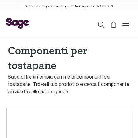
Spedizione gratuita per gli ordini superiori a CHF 30.
Cerca
Cart is 
mob
Componenti per
tostapane
Sage offre un'ampia gamma di componenti per
tostapane. Trova il tuo prodotto e cerca il componente
più adatto alle tue esigenze.
the Smart Toast™ per 4 fette