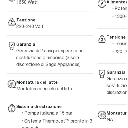
Alimentaz
1650 Watt
Poten
1300-
Tensione
220–240 Volt
Tensione
Tensio
Garanzia
Garanzia di 2 anni per riparazione,
220–2
sostituzione o rimborso (a sola
discrezione di Sage Appliances)
Garanzia
Garanzia d
Montatura del latte
sostituzio
Montatura manuale del latte
discrezion
Sistema di estrazione
Pompa italiana a 15 bar
Montatura
NA
Sistema ThermoJet™ pronto in 3
secondi