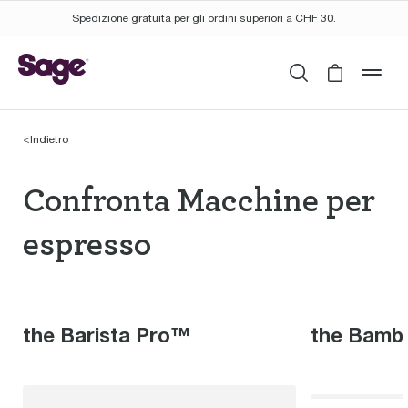
Spedizione gratuita per gli ordini superiori a CHF 30.
Cerca
Cart is 
mob
<
Indietro
Confronta Macchine p
Confronta Macchine per
espresso
the Barista Pro™
the Bamb