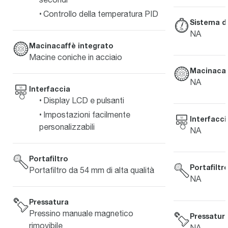
Controllo della temperatura PID
Sistema d
NA
Macinacaffè integrato
Macine coniche in acciaio
Macinacaf
NA
Interfaccia
Display LCD e pulsanti
Impostazioni facilmente
Interfacci
personalizzabili
NA
Portafiltro
Portafiltr
Portafiltro da 54 mm di alta qualità
NA
Pressatura
Pressino manuale magnetico
Pressatur
rimovibile
NA