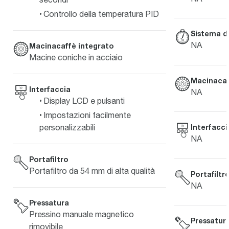
Controllo della temperatura PID
Sistema d
NA
Macinacaffè integrato
Macine coniche in acciaio
Macinacaf
Interfaccia
NA
Display LCD e pulsanti
Impostazioni facilmente
personalizzabili
Interfacci
NA
Portafiltro
Portafiltro da 54 mm di alta qualità
Portafiltr
NA
Pressatura
Pressino manuale magnetico
Pressatur
rimovibile