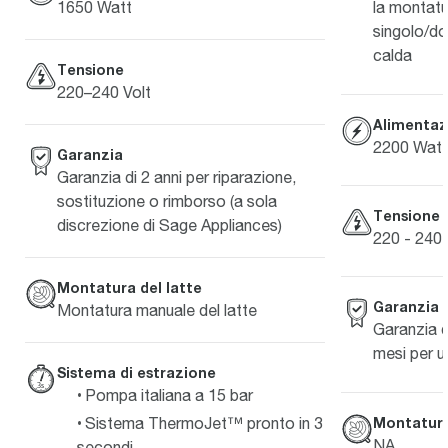
1650 Watt
la montatu
singolo/do
calda
Tensione
220–240 Volt
Alimentaz
2200 Watt
Garanzia
Garanzia di 2 anni per riparazione,
sostituzione o rimborso (a sola
Tensione
discrezione di Sage Appliances)
220 - 240 
Montatura del latte
Garanzia
Montatura manuale del latte
Garanzia di
mesi per 
Sistema di estrazione
Pompa italiana a 15 bar
Montatura
Sistema ThermoJet™ pronto in 3
NA
secondi