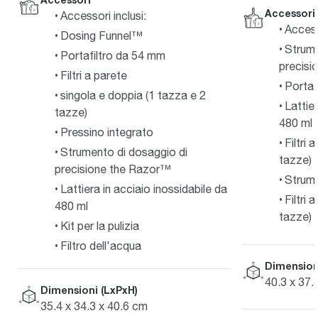
Accessori
Accessori inclusi:
Access
Dosing Funnel™
Strume
Portafiltro da 54 mm
precis
Filtri a parete
Portaf
singola e doppia (1 tazza e 2
Lattie
tazze)
480 ml
Pressino integrato
Filtri 
Strumento di dosaggio di
tazze)
precisione the Razor™
Strumen
Lattiera in acciaio inossidabile da
Filtri 
480 ml
tazze)
Kit per la pulizia
Filtro dell'acqua
Dimension
40.3 x 37.
Dimensioni (LxPxH)
35.4 x 34.3 x 40.6 cm