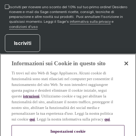
Iscriviti per ricevere uno sconto del 10% sul tuo primo ordine! Desidero
ricevere e-mail da Sage contenenti ricette, consigli, tecniche di
preparazione e altre novità sui prodotti. Puoi annullare l'iscrizione in
qualsiasi momento. Leggi il Sage's
informativa sulla privacy
e
condizioni d'uso
Iscriviti
Informazioni sui Cookie in questo sito
Facebook
(
opens in new tab
YouTube
(
opens in new tab
Instagram
(
opens in new tab
)
)
)
Ti trovi sul sito Web di Sage Appliances. Alcuni cookie di
funzionalità sono stati rilasciati nel computer per consentire il
funzionamento del sito Web. Se non intendevi raggiungere
questa pagina e desideri eliminare il cookie iniziale, segui
Informazioni su Sage
queste
istruzioni
. Utilizziamo cookie e tag per abilitare la
funzionalità del sito, analizzare il nostro traffico, proteggere il
nostro sito, abilitare la funzionalità dei social media e
personalizzare la tua esperienza d'uso. Leggi la nostra politica
sui cookie
qui
. Leggi la nostra informativa sulla privacy
qui
.
Sage Service
Impostazioni cookie