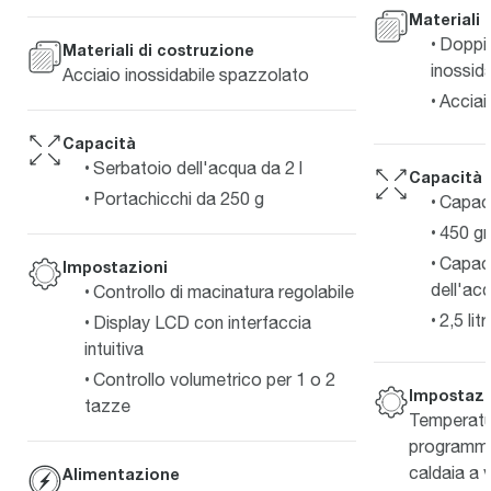
Materiali 
Doppia
Materiali di costruzione
inossida
Acciaio inossidabile spazzolato
Acciai
Capacità
Serbatoio dell'acqua da 2 l
Capacità
Portachicchi da 250 g
Capaci
450 g
Capaci
Impostazioni
dell'ac
Controllo di macinatura regolabile
2,5 litri
Display LCD con interfaccia
intuitiva
Controllo volumetrico per 1 o 2
Impostazi
tazze
Temperatur
programmab
caldaia a 
Alimentazione