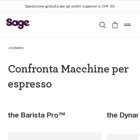
Spedizione gratuita per gli ordini superiori a CHF 30.
Cerca
Cart is 
mob
<
Indietro
Confronta Macchine p
Confronta Macchine per
espresso
the Barista Pro™
the Dyna