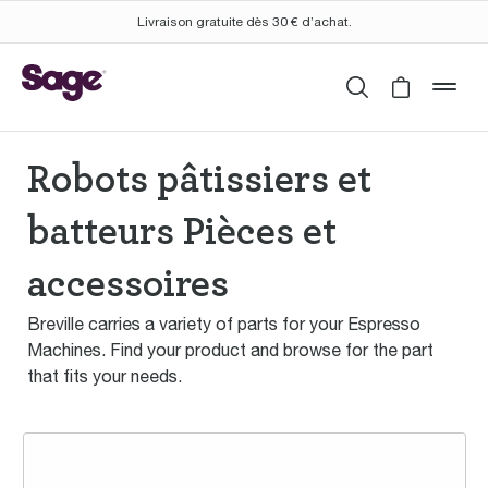
Livraison gratuite dès 30 € d’achat.
Rechercher
Cart is 
mob
Robots pâtissiers et
batteurs Pièces et
accessoires
Breville carries a variety of parts for your Espresso
Machines. Find your product and browse for the part
that fits your needs.
the Bakery Boss™