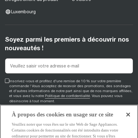
Luxembourg
Soyez parmi les premiers à découvrir nos
nouveautés !
Inscrivez-vous et profitez d'une remise de 10 % sur votre première
commande ! Vous acceptez de recevoir des promotions, des sondages
et d'autres informations de notre part ainsi que de nos marques affiliées,
et vous avez lu notre
Politique de confidentialité
. Vous pouvez vous
désinscrire à tout moment.
À propos des cookies en usage sur ce site
S'inscrire
Veuillez noter que vous êtes sur le site Web de Sage Appliances.
Certains cookies de fonctionnalités ont été introduits dans votre
ordinateur pour permettre au site de fonctionner. Si vous n'êtes