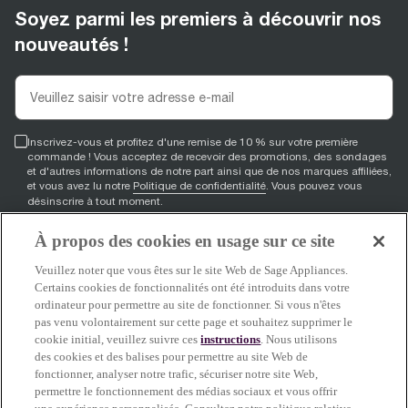
Soyez parmi les premiers à découvrir nos
nouveautés !
Inscrivez-vous et profitez d'une remise de 10 % sur votre première
commande ! Vous acceptez de recevoir des promotions, des sondages
et d'autres informations de notre part ainsi que de nos marques affiliées,
et vous avez lu notre
Politique de confidentialité
. Vous pouvez vous
désinscrire à tout moment.
À propos des cookies en usage sur ce site
S'inscrire
Veuillez noter que vous êtes sur le site Web de Sage Appliances.
Certains cookies de fonctionnalités ont été introduits dans votre
ordinateur pour permettre au site de fonctionner. Si vous n'êtes
pas venu volontairement sur cette page et souhaitez supprimer le
facebook
(
opens in new tab
youtube
(
opens in new tab
instagram
(
opens in new tab
)
)
)
cookie initial, veuillez suivre ces
instructions
. Nous utilisons
des cookies et des balises pour permettre au site Web de
fonctionner, analyser notre trafic, sécuriser notre site Web,
permettre le fonctionnement des médias sociaux et vous offrir
Soutien