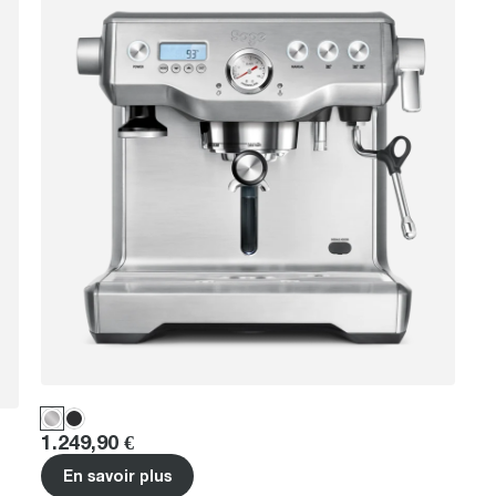
Price
:
1.249,90 €
En savoir plus