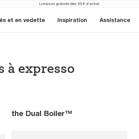
Livraison gratuite dès 30 € d’achat.
s et en vedette
Inspiration
Assistance
Nouveautés et en vedette
Inspiration
Assista
 à expresso
nes à expresso 
the Dual Boiler™