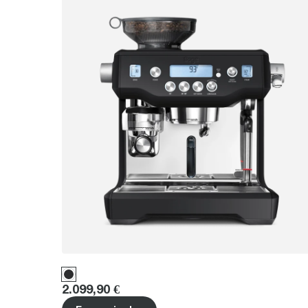
Price
:
2.099,90 €