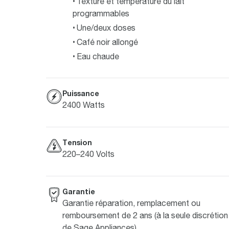
Texture et température du lait
programmables
Une/deux doses
Café noir allongé
Eau chaude
Puissance
2400 Watts
Tension
220–240 Volts
Garantie
Garantie réparation, remplacement ou
remboursement de 2 ans (à la seule discrétion
de Sage Appliances)