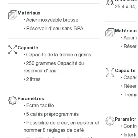
35,4 x 34,
Matériaux
Acier inoxydable brossé
Réservoir d'eau sans BPA
Matériaux
Acier 
Réserv
Capacité
Capacité de la trémie à grains :
250 grammes Capacité du
réservoir d'eau :
Capacité
Capaci
2 litres
Réserv
Trémie
Paramètres
Écran tactile
5 cafés préprogrammés
Paramètr
Possibilité de créer, enregistrer et
Contrô
nommer 8 réglages de café
Interf