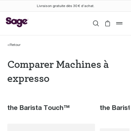
Livraison gratuite dès 30 € d’achat.
Rechercher
Cart is 
mob
<
Retour
Comparer Machines à 
Comparer Machines à
expresso
the Barista Touch™
the Baris