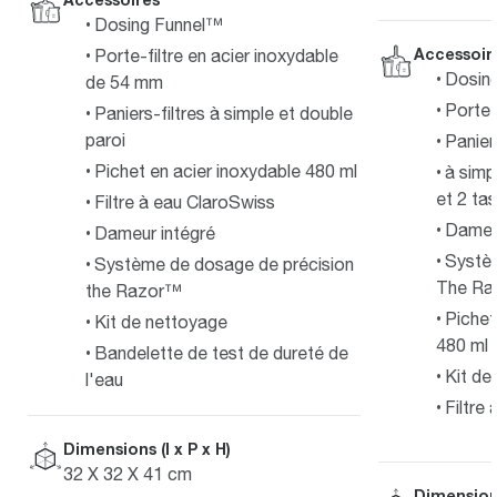
Dosing Funnel™
Accessoir
Porte-filtre en acier inoxydable
Dosin
de 54 mm
Porte-
Paniers-filtres à simple et double
paroi
Paniers
Pichet en acier inoxydable 480 ml
à simp
et 2 ta
Filtre à eau ClaroSwiss
Dameur
Dameur intégré
Systèm
Système de dosage de précision
The R
the Razor™
Pichet
Kit de nettoyage
480 ml
Bandelette de test de dureté de
Kit de
l'eau
Filtre 
Dimensions (l x P x H)
32 X 32 X 41 cm
Dimensions