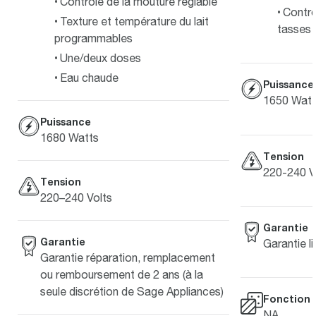
Contrôle de la mouture réglable
Contrô
Texture et température du lait
tasses
programmables
Une/deux doses
Eau chaude
Puissance
1650 Watt
Puissance
1680 Watts
Tension
220-240 V
Tension
220–240 Volts
Garantie
Garantie
Garantie l
Garantie réparation, remplacement
ou remboursement de 2 ans (à la
seule discrétion de Sage Appliances)
Fonction 
NA