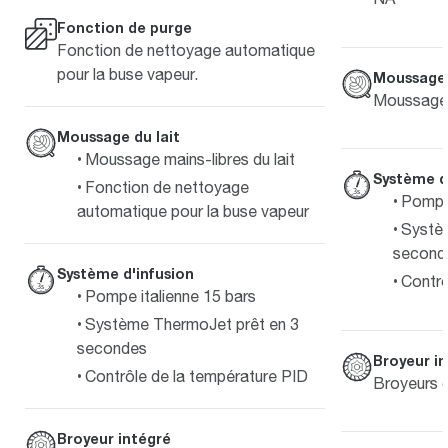
Fonction de purge
Fonction de nettoyage automatique
pour la buse vapeur.
Moussage 
Moussage 
Moussage du lait
Moussage mains-libres du lait
Système d
Fonction de nettoyage
Pompe 
automatique pour la buse vapeur
Systè
second
Système d'infusion
Contrô
Pompe italienne 15 bars
Système ThermoJet prêt en 3
secondes
Broyeur i
Contrôle de la température PID
Broyeurs c
Broyeur intégré