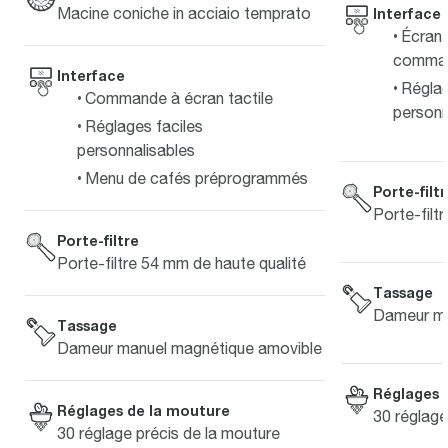
Macine coniche in acciaio temprato
Interface
Écran
comma
Interface
Réglag
Commande à écran tactile
personn
Réglages faciles
personnalisables
Menu de cafés préprogrammés
Porte-filt
Porte-filt
Porte-filtre
Porte-filtre 54 mm de haute qualité
Tassage
Dameur ma
Tassage
Dameur manuel magnétique amovible
Réglages 
Réglages de la mouture
30 réglage
30 réglage précis de la mouture