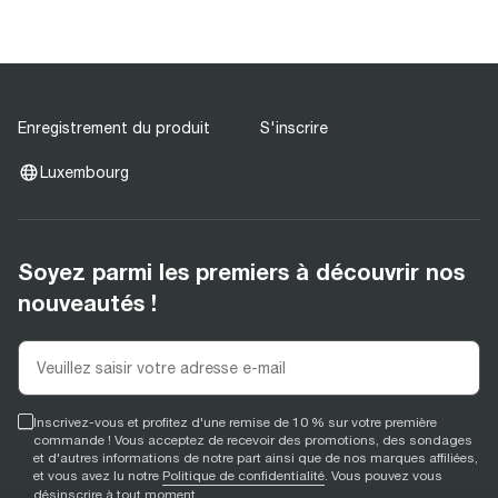
Enregistrement du produit
S'inscrire
Luxembourg
Soyez parmi les premiers à découvrir nos
nouveautés !
Inscrivez-vous et profitez d'une remise de 10 % sur votre première
commande ! Vous acceptez de recevoir des promotions, des sondages
et d'autres informations de notre part ainsi que de nos marques affiliées,
et vous avez lu notre
Politique de confidentialité
. Vous pouvez vous
désinscrire à tout moment.