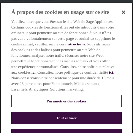
À propos des cookies en usage sur ce site
S'inscrire
Veuillez noter que vous êtes sur le site Web de Sage Appliances.
Certains cookies de fonctionnalités ont été introduits dans votre
ordinateur pour permettre au site de fonctionner. Si vous n'êtes
pas venu volontairement sur cette page et souhaitez supprimer le
facebook
(
opens in new tab
youtube
(
opens in new tab
instagram
(
opens in new tab
)
)
)
cookie initial, veuillez suivre ces
instructions
. Nous utilisons
des cookies et des balises pour permettre au site Web de
fonctionner, analyser notre trafic, sécuriser notre site Web,
permettre le fonctionnement des médias sociaux et vous offrir
Soutien
une expérience personnalisée. Consultez notre politique relative
aux cookies
ici
. Consultez notre politique de confidentialité
ici
.
Nous conservons votre consentement pour une durée de 13 mois
avec 23 partenaires pour Fonctionnels, Médias sociaux,
Essentiels, Analytiques, Solutions marketing.
À propos de Sage
Paramètres des cookies
Certains contenus de ce site ont été créés ou améliorés à l’aide de l’IA. Les
Tout refuser
images de nos produits, de nos plats et de notre café reflètent des
résultats réels.
En savoir plus