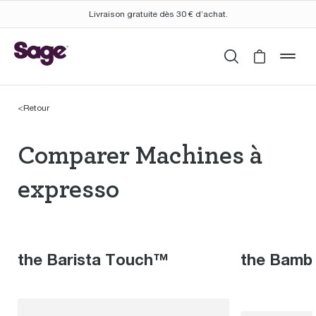
Livraison gratuite dès 30 € d’achat.
Rechercher
Cart is 
mob
<
Retour
Comparer Machines à 
Comparer Machines à
expresso
the Barista Touch™
the Bamb