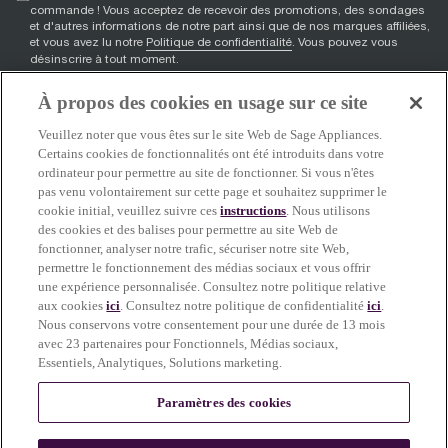
commande ! Vous acceptez de recevoir des promotions, des sondages
et d'autres informations de notre part ainsi que de nos marques affiliées,
et vous avez lu notre
Politique de confidentialité
. Vous pouvez vous
désinscrire à tout moment.
À propos des cookies en usage sur ce site
S'inscrire
Veuillez noter que vous êtes sur le site Web de Sage Appliances.
Certains cookies de fonctionnalités ont été introduits dans votre
ordinateur pour permettre au site de fonctionner. Si vous n'êtes
pas venu volontairement sur cette page et souhaitez supprimer le
facebook
(
opens in new tab
youtube
(
opens in new tab
instagram
(
opens in new tab
)
)
)
cookie initial, veuillez suivre ces
instructions
. Nous utilisons
des cookies et des balises pour permettre au site Web de
fonctionner, analyser notre trafic, sécuriser notre site Web,
permettre le fonctionnement des médias sociaux et vous offrir
Soutien
une expérience personnalisée. Consultez notre politique relative
aux cookies
ici
. Consultez notre politique de confidentialité
ici
.
Nous conservons votre consentement pour une durée de 13 mois
avec 23 partenaires pour Fonctionnels, Médias sociaux,
Essentiels, Analytiques, Solutions marketing.
À propos de Sage
Paramètres des cookies
Certains contenus de ce site ont été créés ou améliorés à l’aide de l’IA. Les