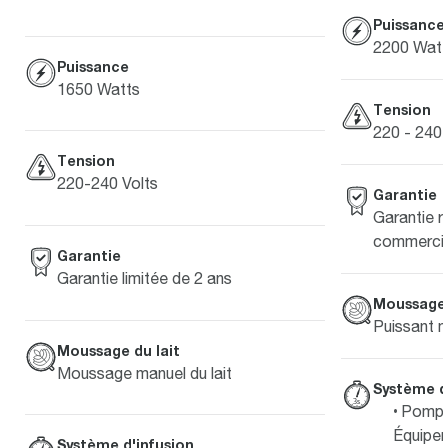
Puissance
2200 Watt
Puissance
1650 Watts
Tension
220 - 240 
Tension
220-240 Volts
Garantie
Garantie r
commercia
Garantie
Garantie limitée de 2 ans
Moussage 
Puissant m
Moussage du lait
Moussage manuel du lait
Système d
Pompe 
Équipem
Système d'infusion