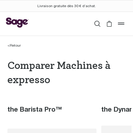
Livraison gratuite dès 30 € d’achat.
Rechercher
Cart is 
mob
<
Retour
Comparer Machines à 
Comparer Machines à
expresso
the Barista Pro™
the Dyna