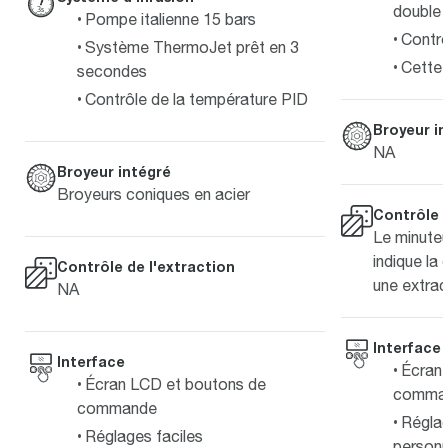
double 
Pompe italienne 15 bars
Contrô
Système ThermoJet prêt en 3
Cette 
secondes
Contrôle de la température PID
Broyeur i
NA
Broyeur intégré
Broyeurs coniques en acier
Contrôle d
Le minuteu
indique la
Contrôle de l'extraction
une extrac
NA
Interface
Interface
Écran
Écran LCD et boutons de
comma
commande
Réglag
Réglages faciles
personn