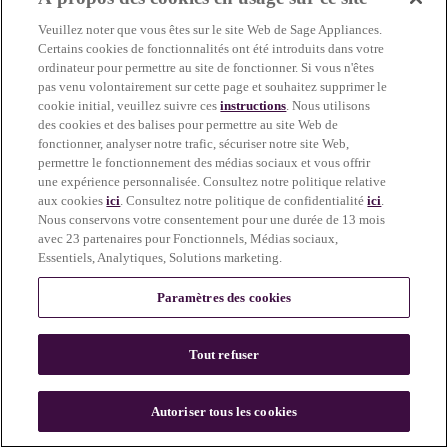
more information)
.
Veuillez noter que vous êtes sur le site Web de Sage Appliances.
Certains cookies de fonctionnalités ont été introduits dans votre
ordinateur pour permettre au site de fonctionner. Si vous n'êtes
pas venu volontairement sur cette page et souhaitez supprimer le
cookie initial, veuillez suivre ces
instructions
. Nous utilisons
des cookies et des balises pour permettre au site Web de
fonctionner, analyser notre trafic, sécuriser notre site Web,
permettre le fonctionnement des médias sociaux et vous offrir
une expérience personnalisée. Consultez notre politique relative
aux cookies
ici
. Consultez notre politique de confidentialité
ici
.
Nous conservons votre consentement pour une durée de 13 mois
avec 23 partenaires pour Fonctionnels, Médias sociaux,
Essentiels, Analytiques, Solutions marketing.
Paramètres des cookies
Tout refuser
c
o
u
Autoriser tous les cookies
n