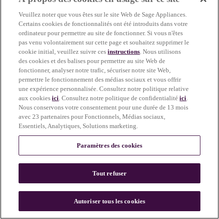
more information)
.
Veuillez noter que vous êtes sur le site Web de Sage Appliances.
Certains cookies de fonctionnalités ont été introduits dans votre
ordinateur pour permettre au site de fonctionner. Si vous n'êtes
pas venu volontairement sur cette page et souhaitez supprimer le
cookie initial, veuillez suivre ces
instructions
. Nous utilisons
des cookies et des balises pour permettre au site Web de
fonctionner, analyser notre trafic, sécuriser notre site Web,
permettre le fonctionnement des médias sociaux et vous offrir
une expérience personnalisée. Consultez notre politique relative
aux cookies
ici
. Consultez notre politique de confidentialité
ici
.
Nous conservons votre consentement pour une durée de 13 mois
avec 23 partenaires pour Fonctionnels, Médias sociaux,
Essentiels, Analytiques, Solutions marketing.
Paramètres des cookies
Tout refuser
c
o
u
Autoriser tous les cookies
n