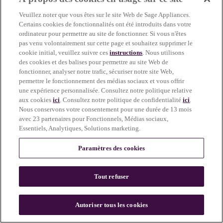
more information)
.
Veuillez noter que vous êtes sur le site Web de Sage Appliances.
Certains cookies de fonctionnalités ont été introduits dans votre
ordinateur pour permettre au site de fonctionner. Si vous n'êtes
pas venu volontairement sur cette page et souhaitez supprimer le
cookie initial, veuillez suivre ces
instructions
. Nous utilisons
des cookies et des balises pour permettre au site Web de
fonctionner, analyser notre trafic, sécuriser notre site Web,
permettre le fonctionnement des médias sociaux et vous offrir
une expérience personnalisée. Consultez notre politique relative
aux cookies
ici
. Consultez notre politique de confidentialité
ici
.
Nous conservons votre consentement pour une durée de 13 mois
avec 23 partenaires pour Fonctionnels, Médias sociaux,
Essentiels, Analytiques, Solutions marketing.
Paramètres des cookies
Tout refuser
c
o
u
Autoriser tous les cookies
n