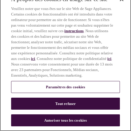
more information)
.
Veuillez noter que vous êtes sur le site Web de Sage Appliances.
Certains cookies de fonctionnalités ont été introduits dans votre
ordinateur pour permettre au site de fonctionner. Si vous n'êtes
pas venu volontairement sur cette page et souhaitez supprimer le
cookie initial, veuillez suivre ces
instructions
. Nous utilisons
des cookies et des balises pour permettre au site Web de
fonctionner, analyser notre trafic, sécuriser notre site Web,
permettre le fonctionnement des médias sociaux et vous offrir
une expérience personnalisée. Consultez notre politique relative
aux cookies
ici
. Consultez notre politique de confidentialité
ici
.
Nous conservons votre consentement pour une durée de 13 mois
avec 23 partenaires pour Fonctionnels, Médias sociaux,
Essentiels, Analytiques, Solutions marketing.
Paramètres des cookies
Tout refuser
c
o
u
Autoriser tous les cookies
n