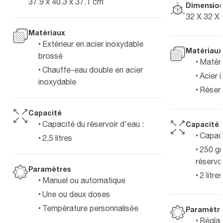
37.9 x 40.3 x 37.1 cm
Dimensions
32 X 32 X
Matériaux
Extérieur en acier inoxydable
Matériaux
brossé
Matéri
Chauffe-eau double en acier
Acier 
inoxydable
Réserv
Capacité
Capacité du réservoir d'eau :
Capacité
Capaci
2,5 litres
250 g
réservoi
Paramètres
2 litre
Manuel ou automatique
Une ou deux doses
Température personnalisée
Paramètr
Réglag