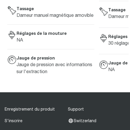
Tassage
Tassage
Dameur manuel magnétique amovible
Dameur ma
Réglages de la mouture
Réglages 
NA
30 réglage
Jauge de pression
Jauge de 
Jauge de pression avec informations
NA
sur l'extraction
Enregistrement du produit
Support
S'inscrire
Switzerland