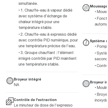
simultanée.
Moussage 
1. Chauffe-eau à vapeur dédié
Moussa
avec système d'échange de
Fonct
chaleur intégré pour une
automat
température stable.
2. Chauffe-eau à expresso dédié
avec contrôle PID numérique, pour
Système d
une température précise de l'eau.
Pompe 
3. Groupe chauffant : l'élément
Systè
intégré contrôlé par PID maintient
second
une température stable.
Contrô
Broyeur intégré
Broyeur i
NA
Moulin
Broyeu
Contrôle de l'extraction
inoxyda
Le minuteur de dose de l'expresso