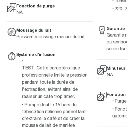
Tensio
Fonction de purge
220–2
NA
Garantie
Moussage du lait
Garantie 
Puissant moussage manuel du lait
ou rembour
seule disc
Système d'infusion
TEST_Cette caractéristique
Minuteur
NA
professionnelle limite la pression
pendant toute la durée de
l'extraction, évitant ainsi de
Fonction 
réaliser un café trop amer.
Purge 
Pompe double 15 bars de
Fonct
fabrication italienne permettant
automat
d'extraire le café et de créer la
mousse de lait de manière