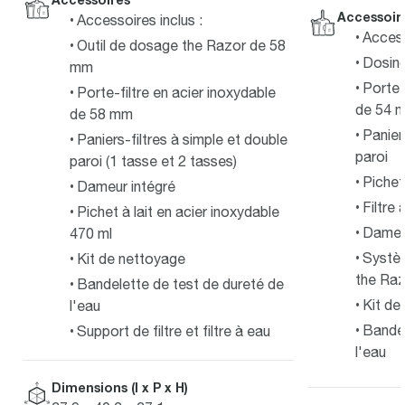
Accessoir
Accessoires inclus :
Access
Outil de dosage the Razor de 58
Dosin
mm
Porte-
Porte-filtre en acier inoxydable
de 54 
de 58 mm
Panier
Paniers-filtres à simple et double
paroi
paroi (1 tasse et 2 tasses)
Pichet
Dameur intégré
Filtre
Pichet à lait en acier inoxydable
Dameur
470 ml
Systèm
Kit de nettoyage
the Ra
Bandelette de test de dureté de
Kit de
l'eau
Bandel
Support de filtre et filtre à eau
l'eau
Dimensions (l x P x H)