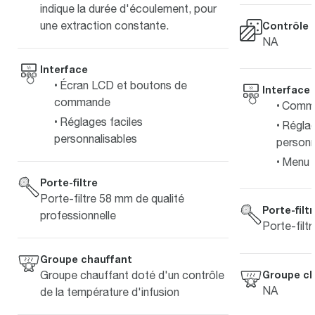
indique la durée d'écoulement, pour
une extraction constante.
Contrôle d
NA
Interface
Écran LCD et boutons de
Interface
commande
Comma
Réglages faciles
Réglag
personnalisables
personn
Menu 
Porte-filtre
Porte-filtre 58 mm de qualité
Porte-filt
professionnelle
Porte-filt
Groupe chauffant
Groupe ch
Groupe chauffant doté d'un contrôle
NA
de la température d'infusion