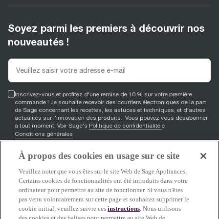
Soyez parmi les premiers à découvrir nos
nouveautés !
Inscrivez-vous et profitez d'une remise de 10 % sur votre première
commande ! Je souhaite recevoir des courriers électroniques de la part
de Sage concernant les recettes, les astuces et techniques, et d'autres
actualités sur l'innovation des produits. Vous pouvez vous désabonner
à tout moment. Voir Sage's
Politique de confidentialité
e
Conditions générales
À propos des cookies en usage sur ce site
S'inscrire
Veuillez noter que vous êtes sur le site Web de Sage Appliances.
Certains cookies de fonctionnalités ont été introduits dans votre
ordinateur pour permettre au site de fonctionner. Si vous n'êtes
pas venu volontairement sur cette page et souhaitez supprimer le
Facebook
(
opens in new tab
YouTube
(
opens in new tab
Instagram
(
opens in new tab
)
)
)
cookie initial, veuillez suivre ces
instructions
. Nous utilisons
des cookies et des balises pour permettre au site Web de