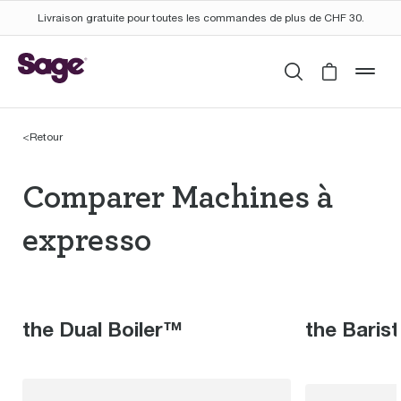
Livraison gratuite pour toutes les commandes de plus de CHF 30.
Rechercher
Cart is 
mob
<
Retour
Comparer Machines à 
Comparer Machines à
expresso
the Dual Boiler™
the Baris