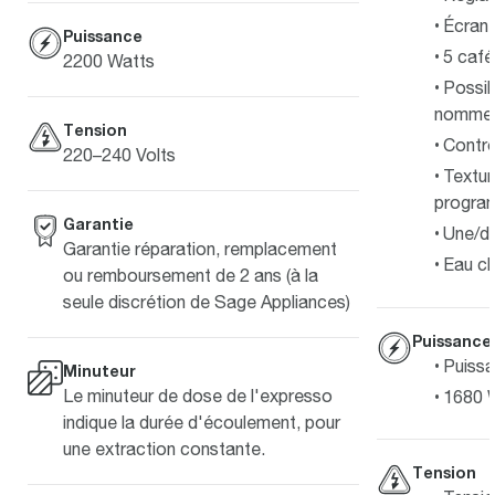
Écran 
Puissance
5 caf
2200 Watts
Possibi
nommer 
Tension
Contrô
220–240 Volts
Textur
progra
Garantie
Une/d
Garantie réparation, remplacement
Eau c
ou remboursement de 2 ans (à la
seule discrétion de Sage Appliances)
Puissance
Puissa
Minuteur
Le minuteur de dose de l'expresso
1680 
indique la durée d'écoulement, pour
une extraction constante.
Tension