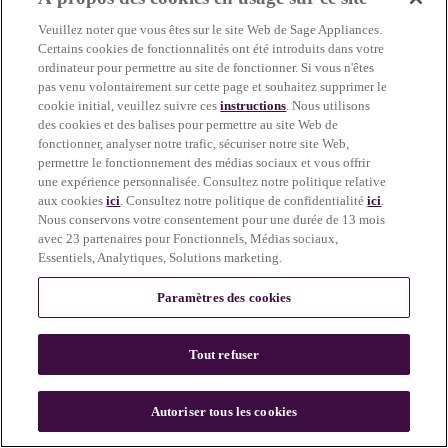
more information)
.
Veuillez noter que vous êtes sur le site Web de Sage Appliances.
Certains cookies de fonctionnalités ont été introduits dans votre
ordinateur pour permettre au site de fonctionner. Si vous n'êtes
pas venu volontairement sur cette page et souhaitez supprimer le
cookie initial, veuillez suivre ces
instructions
. Nous utilisons
des cookies et des balises pour permettre au site Web de
fonctionner, analyser notre trafic, sécuriser notre site Web,
permettre le fonctionnement des médias sociaux et vous offrir
une expérience personnalisée. Consultez notre politique relative
aux cookies
ici
. Consultez notre politique de confidentialité
ici
.
Nous conservons votre consentement pour une durée de 13 mois
avec 23 partenaires pour Fonctionnels, Médias sociaux,
Essentiels, Analytiques, Solutions marketing.
Paramètres des cookies
Tout refuser
c
o
u
Autoriser tous les cookies
n