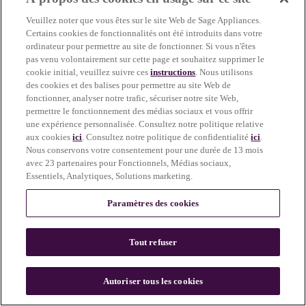
more information)
.
Veuillez noter que vous êtes sur le site Web de Sage Appliances.
Certains cookies de fonctionnalités ont été introduits dans votre
ordinateur pour permettre au site de fonctionner. Si vous n'êtes
pas venu volontairement sur cette page et souhaitez supprimer le
cookie initial, veuillez suivre ces
instructions
. Nous utilisons
des cookies et des balises pour permettre au site Web de
fonctionner, analyser notre trafic, sécuriser notre site Web,
permettre le fonctionnement des médias sociaux et vous offrir
une expérience personnalisée. Consultez notre politique relative
aux cookies
ici
. Consultez notre politique de confidentialité
ici
.
Nous conservons votre consentement pour une durée de 13 mois
avec 23 partenaires pour Fonctionnels, Médias sociaux,
Essentiels, Analytiques, Solutions marketing.
Paramètres des cookies
Tout refuser
c
o
u
Autoriser tous les cookies
n