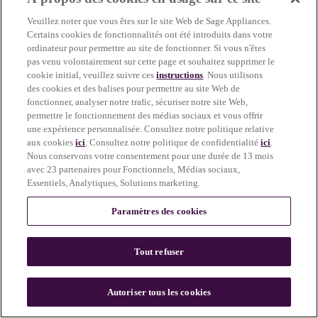
more information)
.
Veuillez noter que vous êtes sur le site Web de Sage Appliances.
Certains cookies de fonctionnalités ont été introduits dans votre
ordinateur pour permettre au site de fonctionner. Si vous n'êtes
pas venu volontairement sur cette page et souhaitez supprimer le
cookie initial, veuillez suivre ces
instructions
. Nous utilisons
des cookies et des balises pour permettre au site Web de
fonctionner, analyser notre trafic, sécuriser notre site Web,
permettre le fonctionnement des médias sociaux et vous offrir
une expérience personnalisée. Consultez notre politique relative
aux cookies
ici
. Consultez notre politique de confidentialité
ici
.
Nous conservons votre consentement pour une durée de 13 mois
avec 23 partenaires pour Fonctionnels, Médias sociaux,
Essentiels, Analytiques, Solutions marketing.
Paramètres des cookies
Tout refuser
c
o
u
Autoriser tous les cookies
n