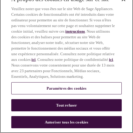
more information)
.
Veuillez noter que vous êtes sur le site Web de Sage Appliances.
Certains cookies de fonctionnalités ont été introduits dans votre
ordinateur pour permettre au site de fonctionner. Si vous n'êtes
pas venu volontairement sur cette page et souhaitez supprimer le
cookie initial, veuillez suivre ces
instructions
. Nous utilisons
des cookies et des balises pour permettre au site Web de
fonctionner, analyser notre trafic, sécuriser notre site Web,
permettre le fonctionnement des médias sociaux et vous offrir
une expérience personnalisée. Consultez notre politique relative
aux cookies
ici
. Consultez notre politique de confidentialité
ici
.
Nous conservons votre consentement pour une durée de 13 mois
avec 23 partenaires pour Fonctionnels, Médias sociaux,
Essentiels, Analytiques, Solutions marketing.
Paramètres des cookies
Tout refuser
c
o
u
Autoriser tous les cookies
n