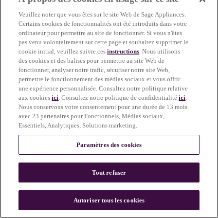
more information)
.
Veuillez noter que vous êtes sur le site Web de Sage Appliances.
Certains cookies de fonctionnalités ont été introduits dans votre
ordinateur pour permettre au site de fonctionner. Si vous n'êtes
pas venu volontairement sur cette page et souhaitez supprimer le
cookie initial, veuillez suivre ces
instructions
. Nous utilisons
des cookies et des balises pour permettre au site Web de
fonctionner, analyser notre trafic, sécuriser notre site Web,
permettre le fonctionnement des médias sociaux et vous offrir
une expérience personnalisée. Consultez notre politique relative
aux cookies
ici
. Consultez notre politique de confidentialité
ici
.
Nous conservons votre consentement pour une durée de 13 mois
avec 23 partenaires pour Fonctionnels, Médias sociaux,
Essentiels, Analytiques, Solutions marketing.
Paramètres des cookies
Tout refuser
c
o
u
Autoriser tous les cookies
n