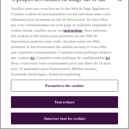
more information)
.
Veuillez noter que vous êtes sur le site Web de Sage Appliances.
Certains cookies de fonctionnalités ont été introduits dans votre
ordinateur pour permettre au site de fonctionner. Si vous n'êtes
pas venu volontairement sur cette page et souhaitez supprimer le
cookie initial, veuillez suivre ces
instructions
. Nous utilisons
des cookies et des balises pour permettre au site Web de
fonctionner, analyser notre trafic, sécuriser notre site Web,
permettre le fonctionnement des médias sociaux et vous offrir
une expérience personnalisée. Consultez notre politique relative
aux cookies
ici
. Consultez notre politique de confidentialité
ici
.
Nous conservons votre consentement pour une durée de 13 mois
avec 23 partenaires pour Fonctionnels, Médias sociaux,
Essentiels, Analytiques, Solutions marketing.
Paramètres des cookies
Tout refuser
c
o
u
Autoriser tous les cookies
n