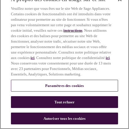
more information)
.
Veuillez noter que vous êtes sur le site Web de Sage Appliances.
Certains cookies de fonctionnalités ont été introduits dans votre
ordinateur pour permettre au site de fonctionner. Si vous n'êtes
pas venu volontairement sur cette page et souhaitez supprimer le
cookie initial, veuillez suivre ces
instructions
. Nous utilisons
des cookies et des balises pour permettre au site Web de
fonctionner, analyser notre trafic, sécuriser notre site Web,
permettre le fonctionnement des médias sociaux et vous offrir
une expérience personnalisée. Consultez notre politique relative
aux cookies
ici
. Consultez notre politique de confidentialité
ici
.
Nous conservons votre consentement pour une durée de 13 mois
avec 23 partenaires pour Fonctionnels, Médias sociaux,
Essentiels, Analytiques, Solutions marketing.
Paramètres des cookies
Tout refuser
c
o
u
Autoriser tous les cookies
n