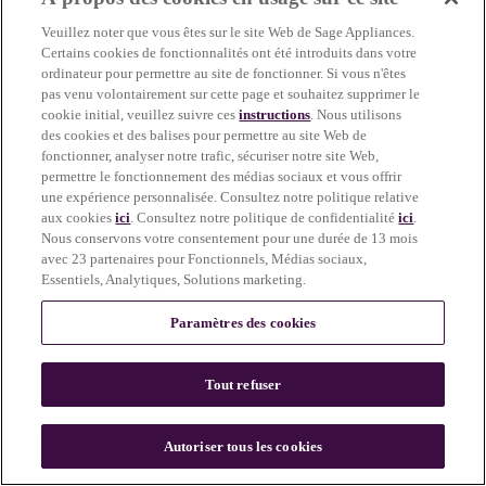
more information)
.
Veuillez noter que vous êtes sur le site Web de Sage Appliances.
Certains cookies de fonctionnalités ont été introduits dans votre
ordinateur pour permettre au site de fonctionner. Si vous n'êtes
pas venu volontairement sur cette page et souhaitez supprimer le
cookie initial, veuillez suivre ces
instructions
. Nous utilisons
des cookies et des balises pour permettre au site Web de
fonctionner, analyser notre trafic, sécuriser notre site Web,
permettre le fonctionnement des médias sociaux et vous offrir
une expérience personnalisée. Consultez notre politique relative
aux cookies
ici
. Consultez notre politique de confidentialité
ici
.
Nous conservons votre consentement pour une durée de 13 mois
avec 23 partenaires pour Fonctionnels, Médias sociaux,
Essentiels, Analytiques, Solutions marketing.
Paramètres des cookies
Tout refuser
c
o
u
Autoriser tous les cookies
n