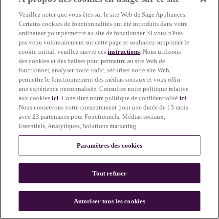
more information)
.
Veuillez noter que vous êtes sur le site Web de Sage Appliances.
Certains cookies de fonctionnalités ont été introduits dans votre
ordinateur pour permettre au site de fonctionner. Si vous n'êtes
pas venu volontairement sur cette page et souhaitez supprimer le
cookie initial, veuillez suivre ces
instructions
. Nous utilisons
des cookies et des balises pour permettre au site Web de
fonctionner, analyser notre trafic, sécuriser notre site Web,
permettre le fonctionnement des médias sociaux et vous offrir
une expérience personnalisée. Consultez notre politique relative
aux cookies
ici
. Consultez notre politique de confidentialité
ici
.
Nous conservons votre consentement pour une durée de 13 mois
avec 23 partenaires pour Fonctionnels, Médias sociaux,
Essentiels, Analytiques, Solutions marketing.
Paramètres des cookies
Tout refuser
c
o
u
Autoriser tous les cookies
n