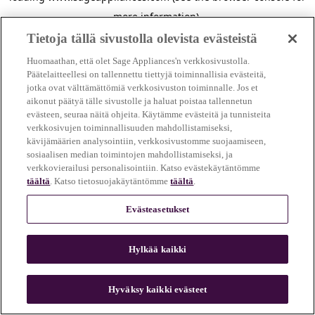
more information)
.
Tietoja tällä sivustolla olevista evästeistä
Huomaathan, että olet Sage Appliances'n verkkosivustolla.
Päätelaitteellesi on tallennettu tiettyjä toiminnallisia evästeitä,
jotka ovat välttämättömiä verkkosivuston toiminnalle. Jos et
aikonut päätyä tälle sivustolle ja haluat poistaa tallennetun
evästeen, seuraa näitä ohjeita. Käytämme evästeitä ja tunnisteita
verkkosivujen toiminnallisuuden mahdollistamiseksi,
kävijämäärien analysointiin, verkkosivustomme suojaamiseen,
sosiaalisen median toimintojen mahdollistamiseksi, ja
verkkovierailusi personalisointiin. Katso evästekäytäntömme
täältä
. Katso tietosuojakäytäntömme
täältä
.
Evästeasetukset
Hylkää kaikki
c
o
u
Hyväksy kaikki evästeet
n