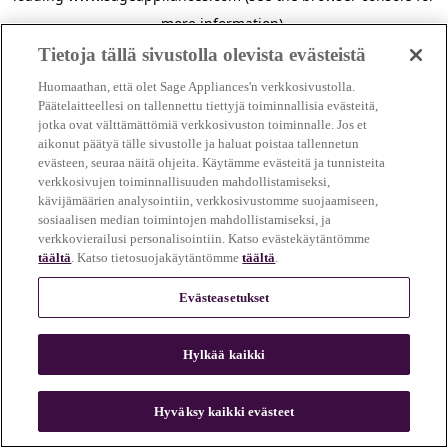
more information)
.
Tietoja tällä sivustolla olevista evästeistä
Huomaathan, että olet Sage Appliances'n verkkosivustolla.
Päätelaitteellesi on tallennettu tiettyjä toiminnallisia evästeitä,
jotka ovat välttämättömiä verkkosivuston toiminnalle. Jos et
aikonut päätyä tälle sivustolle ja haluat poistaa tallennetun
evästeen, seuraa näitä ohjeita. Käytämme evästeitä ja tunnisteita
verkkosivujen toiminnallisuuden mahdollistamiseksi,
kävijämäärien analysointiin, verkkosivustomme suojaamiseen,
sosiaalisen median toimintojen mahdollistamiseksi, ja
verkkovierailusi personalisointiin. Katso evästekäytäntömme
täältä
. Katso tietosuojakäytäntömme
täältä
.
Evästeasetukset
Hylkää kaikki
c
o
u
Hyväksy kaikki evästeet
n