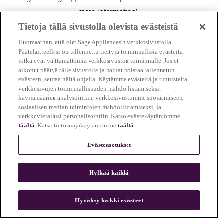
more information)
.
Tietoja tällä sivustolla olevista evästeistä
Huomaathan, että olet Sage Appliances'n verkkosivustolla.
Päätelaitteellesi on tallennettu tiettyjä toiminnallisia evästeitä,
jotka ovat välttämättömiä verkkosivuston toiminnalle. Jos et
aikonut päätyä tälle sivustolle ja haluat poistaa tallennetun
evästeen, seuraa näitä ohjeita. Käytämme evästeitä ja tunnisteita
verkkosivujen toiminnallisuuden mahdollistamiseksi,
kävijämäärien analysointiin, verkkosivustomme suojaamiseen,
sosiaalisen median toimintojen mahdollistamiseksi, ja
verkkovierailusi personalisointiin. Katso evästekäytäntömme
täältä
. Katso tietosuojakäytäntömme
täältä
.
Evästeasetukset
Hylkää kaikki
c
o
u
Hyväksy kaikki evästeet
n