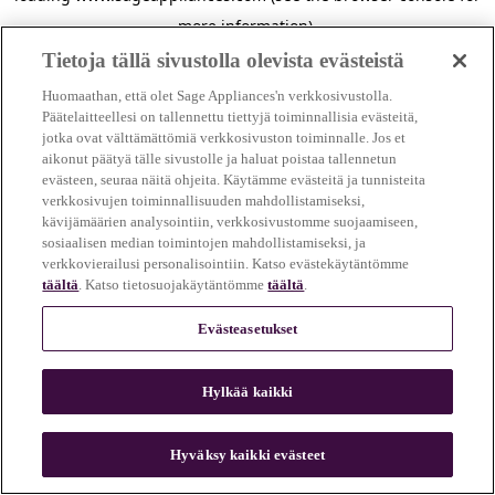
more information)
.
Tietoja tällä sivustolla olevista evästeistä
Huomaathan, että olet Sage Appliances'n verkkosivustolla.
Päätelaitteellesi on tallennettu tiettyjä toiminnallisia evästeitä,
jotka ovat välttämättömiä verkkosivuston toiminnalle. Jos et
aikonut päätyä tälle sivustolle ja haluat poistaa tallennetun
evästeen, seuraa näitä ohjeita. Käytämme evästeitä ja tunnisteita
verkkosivujen toiminnallisuuden mahdollistamiseksi,
kävijämäärien analysointiin, verkkosivustomme suojaamiseen,
sosiaalisen median toimintojen mahdollistamiseksi, ja
verkkovierailusi personalisointiin. Katso evästekäytäntömme
täältä
. Katso tietosuojakäytäntömme
täältä
.
Evästeasetukset
Hylkää kaikki
c
o
u
Hyväksy kaikki evästeet
n