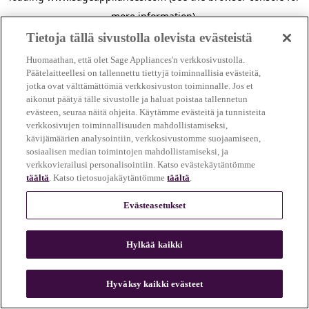
more information)
.
Tietoja tällä sivustolla olevista evästeistä
Huomaathan, että olet Sage Appliances'n verkkosivustolla.
Päätelaitteellesi on tallennettu tiettyjä toiminnallisia evästeitä,
jotka ovat välttämättömiä verkkosivuston toiminnalle. Jos et
aikonut päätyä tälle sivustolle ja haluat poistaa tallennetun
evästeen, seuraa näitä ohjeita. Käytämme evästeitä ja tunnisteita
verkkosivujen toiminnallisuuden mahdollistamiseksi,
kävijämäärien analysointiin, verkkosivustomme suojaamiseen,
sosiaalisen median toimintojen mahdollistamiseksi, ja
verkkovierailusi personalisointiin. Katso evästekäytäntömme
täältä
. Katso tietosuojakäytäntömme
täältä
.
Evästeasetukset
Hylkää kaikki
c
o
u
Hyväksy kaikki evästeet
n