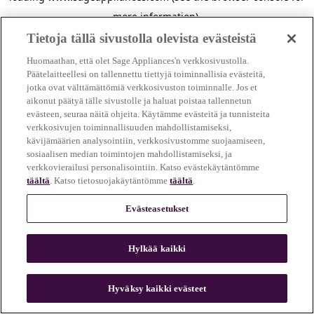
more information)
.
Tietoja tällä sivustolla olevista evästeistä
Huomaathan, että olet Sage Appliances'n verkkosivustolla.
Päätelaitteellesi on tallennettu tiettyjä toiminnallisia evästeitä,
jotka ovat välttämättömiä verkkosivuston toiminnalle. Jos et
aikonut päätyä tälle sivustolle ja haluat poistaa tallennetun
evästeen, seuraa näitä ohjeita. Käytämme evästeitä ja tunnisteita
verkkosivujen toiminnallisuuden mahdollistamiseksi,
kävijämäärien analysointiin, verkkosivustomme suojaamiseen,
sosiaalisen median toimintojen mahdollistamiseksi, ja
verkkovierailusi personalisointiin. Katso evästekäytäntömme
täältä
. Katso tietosuojakäytäntömme
täältä
.
Evästeasetukset
Hylkää kaikki
c
o
u
Hyväksy kaikki evästeet
n