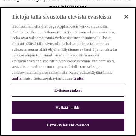
more information)
.
Tietoja tällä sivustolla olevista evästeistä
Huomaathan, että olet Sage Appliances'n verkkosivustolla.
Päätelaitteellesi on tallennettu tiettyjä toiminnallisia evästeitä,
jotka ovat välttämättömiä verkkosivuston toiminnalle. Jos et
aikonut päätyä tälle sivustolle ja haluat poistaa tallennetun
evästeen, seuraa näitä ohjeita. Käytämme evästeitä ja tunnisteita
verkkosivujen toiminnallisuuden mahdollistamiseksi,
kävijämäärien analysointiin, verkkosivustomme suojaamiseen,
sosiaalisen median toimintojen mahdollistamiseksi, ja
verkkovierailusi personalisointiin. Katso evästekäytäntömme
täältä
. Katso tietosuojakäytäntömme
täältä
.
Evästeasetukset
Hylkää kaikki
c
o
u
Hyväksy kaikki evästeet
n