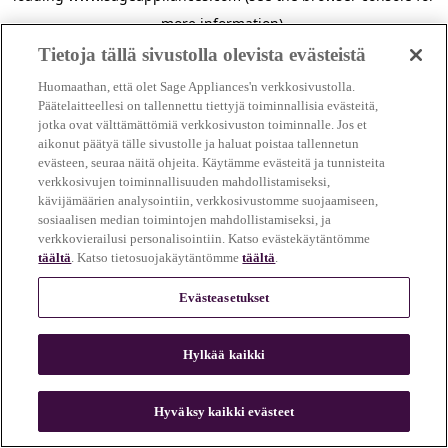
more information)
.
Tietoja tällä sivustolla olevista evästeistä
Huomaathan, että olet Sage Appliances'n verkkosivustolla.
Päätelaitteellesi on tallennettu tiettyjä toiminnallisia evästeitä,
jotka ovat välttämättömiä verkkosivuston toiminnalle. Jos et
aikonut päätyä tälle sivustolle ja haluat poistaa tallennetun
evästeen, seuraa näitä ohjeita. Käytämme evästeitä ja tunnisteita
verkkosivujen toiminnallisuuden mahdollistamiseksi,
kävijämäärien analysointiin, verkkosivustomme suojaamiseen,
sosiaalisen median toimintojen mahdollistamiseksi, ja
verkkovierailusi personalisointiin. Katso evästekäytäntömme
täältä
. Katso tietosuojakäytäntömme
täältä
.
Evästeasetukset
Hylkää kaikki
c
o
u
Hyväksy kaikki evästeet
n