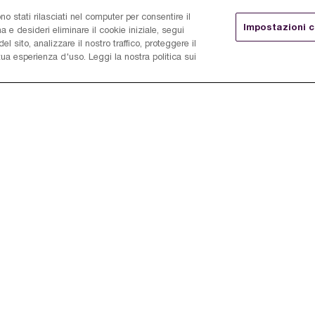
o stati rilasciati nel computer per consentire il
Impostazioni 
e desideri eliminare il cookie iniziale, segui
el sito, analizzare il nostro traffico, proteggere il
 tua esperienza d'uso. Leggi la nostra politica sui
Italy
enza
Crea account
Assistenza
Garanzia
Diritto di Recesso
Registrazione prodotto
Programma per l'innovazione 
Domande più frequenti