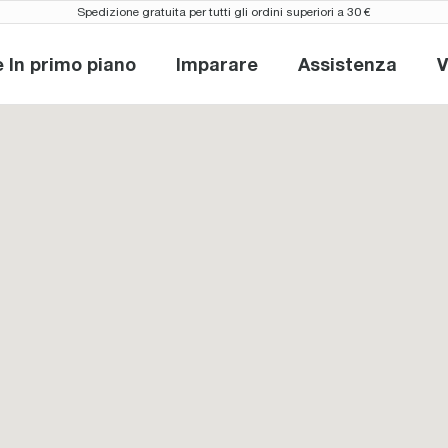
Spedizione gratuita per tutti gli ordini superiori a 30 €
e In primo piano
Imparare
Assistenza
V
Novità e In primo piano
Imparare
Assistenza