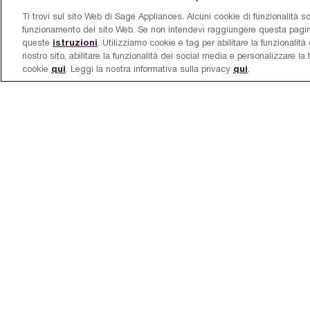
Ti trovi sul sito Web di Sage Appliances. Alcuni cookie di funzionalità son
funzionamento del sito Web. Se non intendevi raggiungere questa pagina 
istruzioni
queste
. Utilizziamo cookie e tag per abilitare la funzionalità d
nostro sito, abilitare la funzionalità dei social media e personalizzare la
Registrazione prodotto
Componenti e accessori
Assist
qui
qui
cookie
. Leggi la nostra informativa sulla privacy
.
Scopri per primo quando un nuovo
prodotto viene lanciato sul mercato!
Iscriviti per ricevere uno sconto del 10% sul tuo primo ordine! Accetti di
ricevere promozioni, sondaggi e altro da noi e dai nostri marchi affiliati e
confermi di aver letto la nostra
informativa sulla privacy
. Puoi scegliere di
annullare la tua iscrizione in qualsiasi momento.