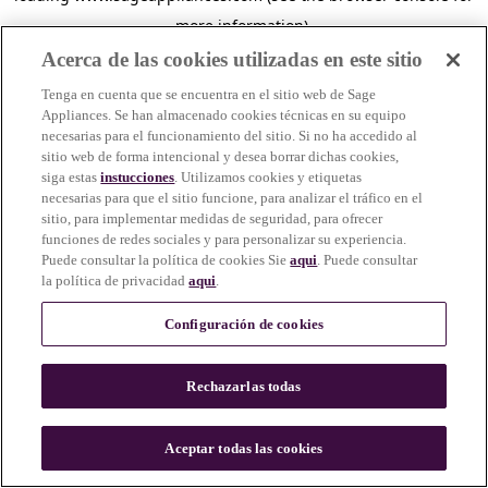
more information)
.
Acerca de las cookies utilizadas en este sitio
Tenga en cuenta que se encuentra en el sitio web de Sage
Appliances. Se han almacenado cookies técnicas en su equipo
necesarias para el funcionamiento del sitio. Si no ha accedido al
sitio web de forma intencional y desea borrar dichas cookies,
siga estas
instucciones
. Utilizamos cookies y etiquetas
necesarias para que el sitio funcione, para analizar el tráfico en el
sitio, para implementar medidas de seguridad, para ofrecer
funciones de redes sociales y para personalizar su experiencia.
Puede consultar la política de cookies Sie
aqui
. Puede consultar
la política de privacidad
aqui
.
Configuración de cookies
Rechazarlas todas
c
o
u
Aceptar todas las cookies
n