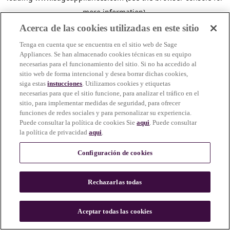
more information)
.
Acerca de las cookies utilizadas en este sitio
Tenga en cuenta que se encuentra en el sitio web de Sage
Appliances. Se han almacenado cookies técnicas en su equipo
necesarias para el funcionamiento del sitio. Si no ha accedido al
sitio web de forma intencional y desea borrar dichas cookies,
siga estas
instucciones
. Utilizamos cookies y etiquetas
necesarias para que el sitio funcione, para analizar el tráfico en el
sitio, para implementar medidas de seguridad, para ofrecer
funciones de redes sociales y para personalizar su experiencia.
Puede consultar la política de cookies Sie
aqui
. Puede consultar
la política de privacidad
aqui
.
Configuración de cookies
Rechazarlas todas
c
o
u
Aceptar todas las cookies
n