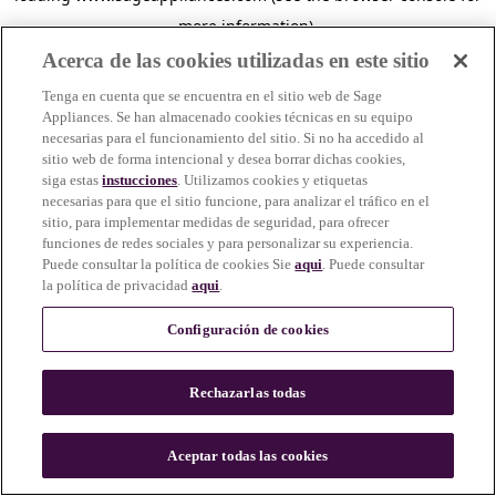
more information)
.
Acerca de las cookies utilizadas en este sitio
Tenga en cuenta que se encuentra en el sitio web de Sage
Appliances. Se han almacenado cookies técnicas en su equipo
necesarias para el funcionamiento del sitio. Si no ha accedido al
sitio web de forma intencional y desea borrar dichas cookies,
siga estas
instucciones
. Utilizamos cookies y etiquetas
necesarias para que el sitio funcione, para analizar el tráfico en el
sitio, para implementar medidas de seguridad, para ofrecer
funciones de redes sociales y para personalizar su experiencia.
Puede consultar la política de cookies Sie
aqui
. Puede consultar
la política de privacidad
aqui
.
Configuración de cookies
Rechazarlas todas
c
o
u
Aceptar todas las cookies
n