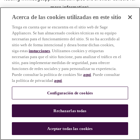
more information)
.
Acerca de las cookies utilizadas en este sitio
Tenga en cuenta que se encuentra en el sitio web de Sage
Appliances. Se han almacenado cookies técnicas en su equipo
necesarias para el funcionamiento del sitio. Si no ha accedido al
sitio web de forma intencional y desea borrar dichas cookies,
siga estas
instucciones
. Utilizamos cookies y etiquetas
necesarias para que el sitio funcione, para analizar el tráfico en el
sitio, para implementar medidas de seguridad, para ofrecer
funciones de redes sociales y para personalizar su experiencia.
Puede consultar la política de cookies Sie
aqui
. Puede consultar
la política de privacidad
aqui
.
Configuración de cookies
Rechazarlas todas
c
o
u
Aceptar todas las cookies
n